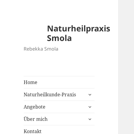
Naturheilpraxis
Smola
Rebekka Smola
Home
untermenü
Naturheilkunde-Praxis
öffnen
untermenü
Angebote
öffnen
untermenü
Über mich
öffnen
Kontakt